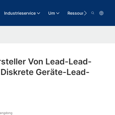
Industrieservice
Um
Ressource
Kontak
steller Von Lead-Lead-
 Diskrete Geräte-Lead-
uangdong