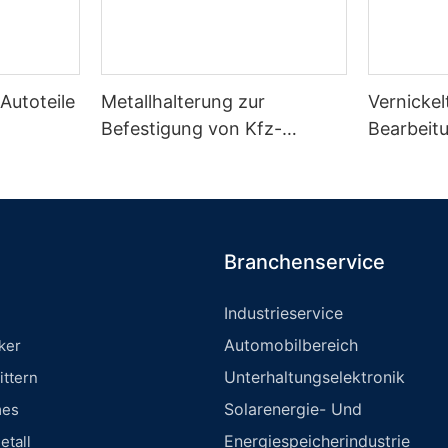
Autoteile
Metallhalterung zur
Vernicke
Befestigung von Kfz-
Bearbeit
Ventilen
Branchenservice
Industrieservice
Automobilbereich
ker
Unterhaltungselektronik
ittern
Solarenergie- Und
mes
Energiespeicherindustrie
etall