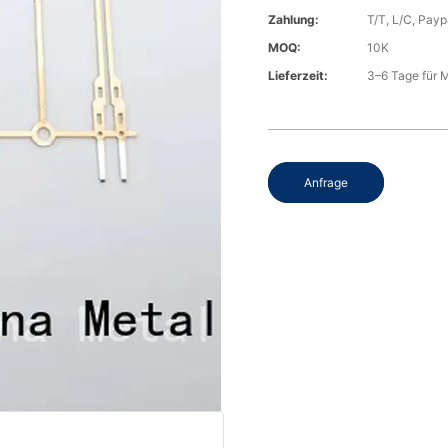
Zahlung:
T/T, L/C, Payp
MOQ:
10K
Lieferzeit:
3–6 Tage für 
Anfrage