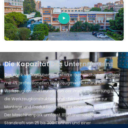
Die Kapazität Des Unternehmens
Das Werk verfügt über eine starke technische Kompetenz
mit 45 professionellen Werkzeugmachern und 5
Werkzeugkonstrukteuren. Von der Produktbewertung über
die Werkzeugkonstruktion und -fertigung bis hin zur
Montage und Produktion bietet es einen Komplettservice.
Der Maschinenpark umfasst 85 Stanzmaschinen mit einer
Stanzkraft von 25 bis 300 Tonnen und einer